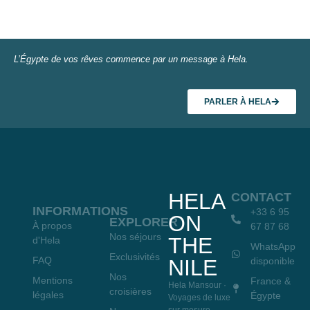
L’Égypte de vos rêves commence par un message à Hela.
PARLER À HELA
HELA
CONTACT
INFORMATIONS
+33 6 95
ON
EXPLORER
À propos
67 87 68
Nos séjours
THE
d'Hela
WhatsApp
Exclusivités
FAQ
NILE
disponible
Nos
Mentions
France &
Hela Mansour ·
croisières
légales
Égypte
Voyages de luxe
sur mesure