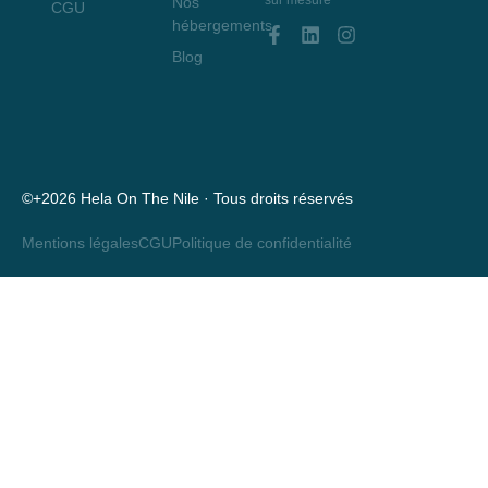
Nos
CGU
hébergements
Blog
©+2026 Hela On The Nile · Tous droits réservés
Mentions légales
CGU
Politique de confidentialité