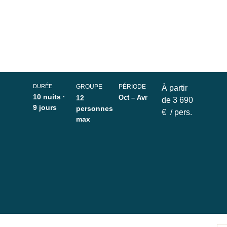
DURÉE
GROUPE
PÉRIODE
À partir
10 nuits ·
12
Oct – Avr
de
3 690
9 jours
personnes
€
/ pers.
max