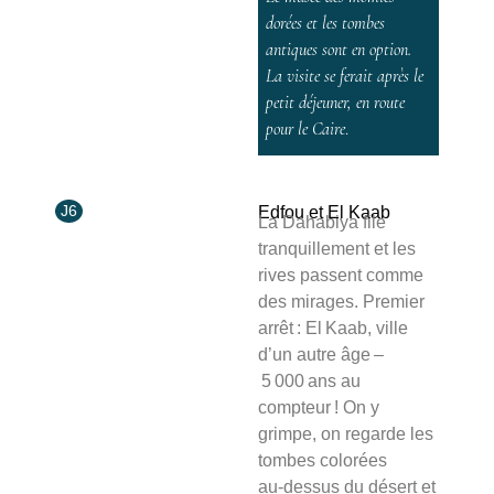
dorées et les tombes
antiques sont en option.
La visite se ferait après le
petit déjeuner, en route
pour le Caire
.
J6
Edfou et El Kaab
La Dahabiya file
tranquillement et les
rives passent comme
des mirages. Premier
arrêt : El Kaab, ville
d’un autre âge –
5 000 ans au
compteur ! On y
grimpe, on regarde les
tombes colorées
au‑dessus du désert et