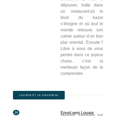
déjeuner, halte dans
un restaurant où le
bruit du bazar
s’éloigne et où tout le
monde retrouve son
calme autour d’un bon
plat oriental. Ensuite ?
Libre à vous de vous
perdre dans ce joyeux
chaos, c’est la
meilleure façon de le
comprendre.
LOUXOR ET LA DAHABIYA
J4
Envol vers Louxor
Matinée tranquille sur