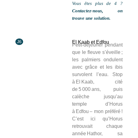
Vous êtes plus de 4 ?
Contactez-nous, on 
trouve une solution.
J6
El Kaab et Edfou
Petit‑déjeuner pendant
que le fleuve s’éveille ;
les palmiers ondulent
avec grâce et les ibis
survolent l’eau. Stop
à El Kaab, cité
de 5 000 ans, puis
calèche jusqu’au
temple d’Horus
à Edfou – mon préféré !
C’est ici qu’Horus
retrouvait chaque
année Hathor, sa