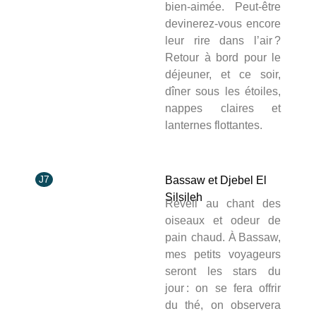
bien‑aimée. Peut‑être
devinerez‑vous encore
leur rire dans l’air ?
Retour à bord pour le
déjeuner, et ce soir,
dîner sous les étoiles,
nappes claires et
lanternes flottantes.
J7
Bassaw et Djebel El
Silsileh
Réveil au chant des
oiseaux et odeur de
pain chaud. À Bassaw,
mes petits voyageurs
seront les stars du
jour : on se fera offrir
du thé, on observera