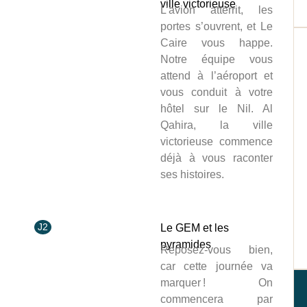
ville victorieuse
L’avion atterrit, les
portes s’ouvrent, et Le
Caire vous happe.
Notre équipe vous
attend à l’aéroport et
vous conduit à votre
hôtel sur le Nil. Al
Qahira, la ville
victorieuse commence
déjà à vous raconter
ses histoires.
J2
Le GEM et les
pyramides
Reposez‑vous bien,
car cette journée va
marquer ! On
commencera par