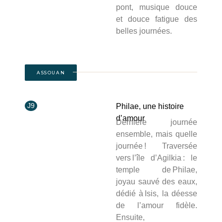
pont, musique douce
et douce fatigue des
belles journées.
ASSOUAN
J9
Philae, une histoire
d’amour
Dernière journée
ensemble, mais quelle
journée ! Traversée
vers l’île d’Agilkia : le
temple de Philae,
joyau sauvé des eaux,
dédié à Isis, la déesse
de l’amour fidèle.
Ensuite,