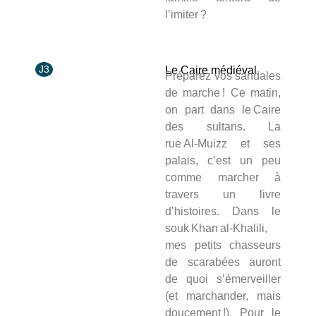
l’imiter ?
J3
Le Caire médiéval
Préparez vos sandales
de marche ! Ce matin,
on part dans le Caire
des sultans. La
rue Al‑Muizz et ses
palais, c’est un peu
comme marcher à
travers un livre
d’histoires. Dans le
souk Khan al‑Khalili,
mes petits chasseurs
de scarabées auront
de quoi s’émerveiller
(et marchander, mais
doucement !). Pour le