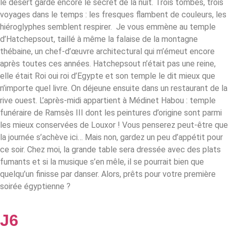
le désert garde encore le secret de la nuit. Trois tombes, trois
voyages dans le temps : les fresques flambent de couleurs, les
hiéroglyphes semblent respirer. Je vous emmène au temple
d’Hatchepsout, taillé à même la falaise de la montagne
thébaine, un chef-d’œuvre architectural qui m’émeut encore
après toutes ces années. Hatchepsout n’était pas une reine,
elle était Roi oui roi d’Egypte et son temple le dit mieux que
n’importe quel livre. On déjeune ensuite dans un restaurant de la
rive ouest. L’après-midi appartient à Médinet Habou : temple
funéraire de Ramsès III dont les peintures d’origine sont parmi
les mieux conservées de Louxor !
Vous penserez peut-être que
la journée s’achève ici… Mais non, gardez un peu d’appétit pour
ce soir. Chez moi, la grande table sera dressée avec des plats
fumants et si la musique s’en mêle, il se pourrait bien que
quelqu’un finisse par danser. Alors, prêts pour votre première
soirée égyptienne ?
J6