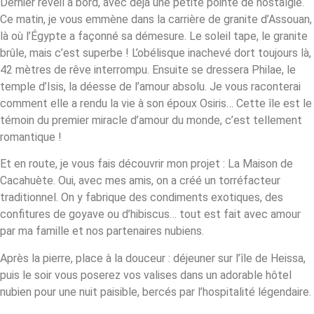
Dernier réveil à bord, avec déjà une petite pointe de nostalgie.
Ce matin, je vous emmène dans la carrière de granite d’Assouan,
là où l’Égypte a façonné sa démesure. Le soleil tape, le granite
brûle, mais c’est superbe ! L’obélisque inachevé dort toujours là,
42 mètres de rêve interrompu. Ensuite se dressera Philae, le
temple d’Isis, la déesse de l’amour absolu. Je vous raconterai
comment elle a rendu la vie à son époux Osiris… Cette île est le
témoin du premier miracle d’amour du monde, c’est tellement
romantique !
Et en route, je vous fais découvrir mon projet : La Maison de
Cacahuète. Oui, avec mes amis, on a créé un torréfacteur
traditionnel. On y fabrique des condiments exotiques, des
confitures de goyave ou d’hibiscus… tout est fait avec amour
par ma famille et nos partenaires nubiens.
Après la pierre, place à la douceur : déjeuner sur l’île de Heissa,
puis le soir vous poserez vos valises dans un adorable hôtel
nubien pour une nuit paisible, bercés par l’hospitalité légendaire.