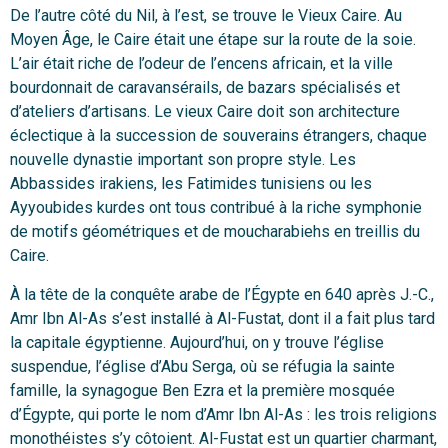
De l’autre côté du Nil, à l’est, se trouve le Vieux Caire. Au
Moyen Âge, le Caire était une étape sur la route de la soie.
L’air était riche de l’odeur de l’encens africain, et la ville
bourdonnait de caravansérails, de bazars spécialisés et
d’ateliers d’artisans. Le vieux Caire doit son architecture
éclectique à la succession de souverains étrangers, chaque
nouvelle dynastie important son propre style. Les
Abbassides irakiens, les Fatimides tunisiens ou les
Ayyoubides kurdes ont tous contribué à la riche symphonie
de motifs géométriques et de moucharabiehs en treillis du
Caire.
À la tête de la conquête arabe de l’Égypte en 640 après J.-C.,
Amr Ibn Al-As s’est installé à Al-Fustat, dont il a fait plus tard
la capitale égyptienne. Aujourd’hui, on y trouve l’église
suspendue, l’église d’Abu Serga, où se réfugia la sainte
famille, la synagogue Ben Ezra et la première mosquée
d’Égypte, qui porte le nom d’Amr Ibn Al-As : les trois religions
monothéistes s’y côtoient. Al-Fustat est un quartier charmant,